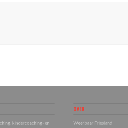
OVER
ching, kindercoaching- en
Weerbaar Friesland