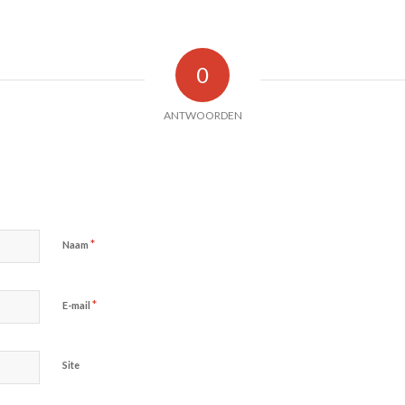
0
ANTWOORDEN
*
Naam
*
E-mail
Site