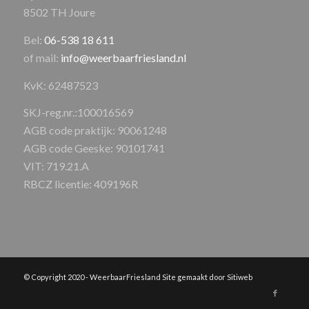
8502 TH Joure
Bel:
06-538 18 611
of mail:
info@weerbaarfriesland.nl
KvK: 62487523
SKJ-reg.nr.:100016569
AGB code praktijk: 90061248
AGB code Geeske: 90101741
VIT: 719.21.A
RBCZ licentie: 409196R
© Copyright 2020 - WeerbaarFriesland Site gemaakt door Sitiweb