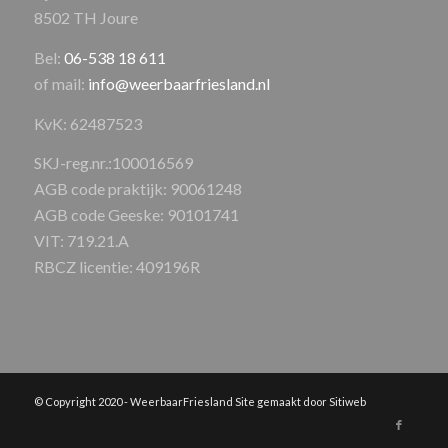
8502 TH Joure
Bel:
06-538 18 611
of mail:
info@weerbaarfriesland.nl
KvK: 62487523
SKJ-reg.nr.:100016569
AGB code praktijk: 90061248
AGB code Geeske: 90101741
VIT: 719.21.A
RBCZ licentie: 409196R
© Copyright 2020 - WeerbaarFriesland Site gemaakt door Sitiweb